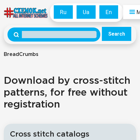
Ru
Ua
En
Search
BreadCrumbs
Download by cross-stitch
patterns, for free without
registration
Cross stitch catalogs