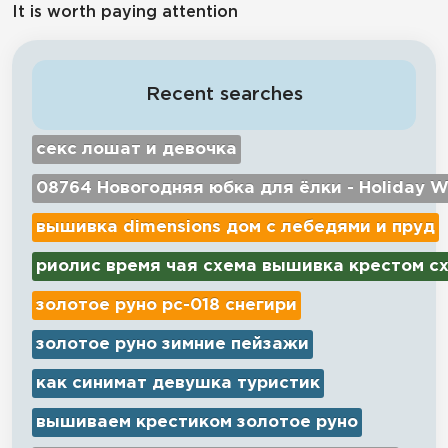
It is worth paying attention
Recent searches
секс лошат и девочка
08764 Новогодняя юбка для ёлки - Holiday W
вышивка dimensions дом с лебедями и пруд
риолис время чая схема вышивка крестом с
золотое руно рс-018 снегири
золотое руно зимние пейзажи
как синимат девушка туристик
вышиваем крестиком золотое руно