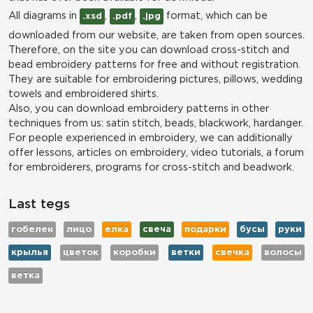
All diagrams in
,
,
format, which can be
.xsd
.pdf
.jpg
downloaded from our website, are taken from open sources.
Therefore, on the site you can download cross-stitch and
bead embroidery patterns for free and without registration.
They are suitable for embroidering pictures, pillows, wedding
towels and embroidered shirts.
Also, you can download embroidery patterns in other
techniques from us: satin stitch, beads, blackwork, hardanger.
For people experienced in embroidery, we can additionally
offer lessons, articles on embroidery, video tutorials, a forum
for embroiderers, programs for cross-stitch and beadwork.
Last tegs
гобелен
лицо
елка
свеча
подарки
бусы
руки
крылья
цветок
коробки
ветки
свечка
волосы
ветка