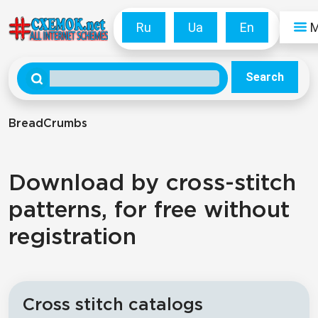
Ru
Ua
En
Search
BreadCrumbs
Download by cross-stitch
patterns, for free without
registration
Cross stitch catalogs