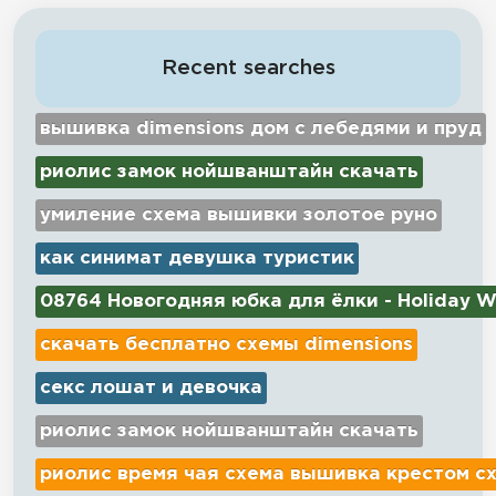
Recent searches
вышивка dimensions дом с лебедями и пруд
риолис замок нойшванштайн скачать
умиление схема вышивки золотое руно
как синимат девушка туристик
08764 Новогодняя юбка для ёлки - Holiday W
скачать бесплатно схемы dimensions
секс лошат и девочка
риолис замок нойшванштайн скачать
риолис время чая схема вышивка крестом с