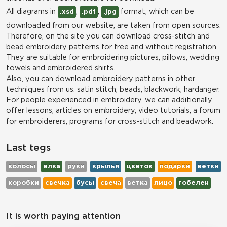
All diagrams in
,
,
format, which can be
.xsd
.pdf
.jpg
downloaded from our website, are taken from open sources.
Therefore, on the site you can download cross-stitch and
bead embroidery patterns for free and without registration.
They are suitable for embroidering pictures, pillows, wedding
towels and embroidered shirts.
Also, you can download embroidery patterns in other
techniques from us: satin stitch, beads, blackwork, hardanger.
For people experienced in embroidery, we can additionally
offer lessons, articles on embroidery, video tutorials, a forum
for embroiderers, programs for cross-stitch and beadwork.
Last tegs
волосы
елка
руки
крылья
цветок
подарки
ветки
коробки
свечка
бусы
свеча
ветка
лицо
гобелен
It is worth paying attention