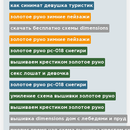
как синимат девушка туристик
золотое руно зимние пейзажи
скачать бесплатно схемы dimensions
золотое руно зимние пейзажи
золотое руно рс-018 снегири
вышиваем крестиком золотое руно
секс лошат и девочка
золотое руно рс-018 снегири
умиление схема вышивки золотое руно
вышиваем крестиком золотое руно
вышивка dimensions дом с лебедями и пруд