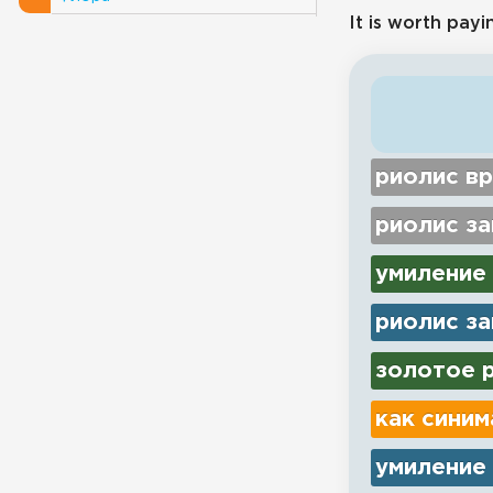
It is worth payi
риолис вр
риолис з
умиление
риолис з
золотое р
как синим
умиление