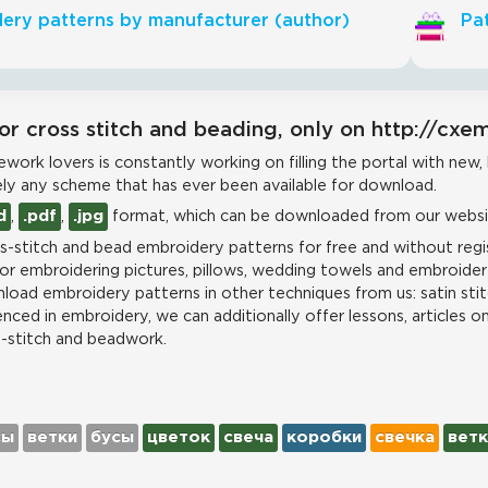
ery patterns by manufacturer (author)
Pat
or cross stitch and beading, only on http://cxe
work lovers is constantly working on filling the portal with new,
ly any scheme that has ever been available for download.
d
,
.pdf
,
.jpg
format, which can be downloaded from our websit
-stitch and bead embroidery patterns for free and without regis
for embroidering pictures, pillows, wedding towels and embroidere
load embroidery patterns in other techniques from us: satin stit
nced in embroidery, we can additionally offer lessons, articles o
s-stitch and beadwork.
сы
ветки
бусы
цветок
свеча
коробки
свечка
ветк