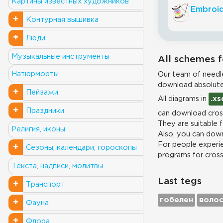
Картины известных художников
Embroid
+
Контурная вышивка
+
Люди
Музыкальные инструменты
All schemes f
Натюрморты
Our team of needle
download absolute
+
Пейзажи
All diagrams in
.xs
+
Праздники
can download cross
They are suitable 
Религия, иконы
Also, you can down
For people experie
+
Сезоны, календари, гороскопы
programs for cros
Текста, надписи, молитвы
Last tegs
+
Транспорт
гобелен
воло
+
Фауна
+
Флора