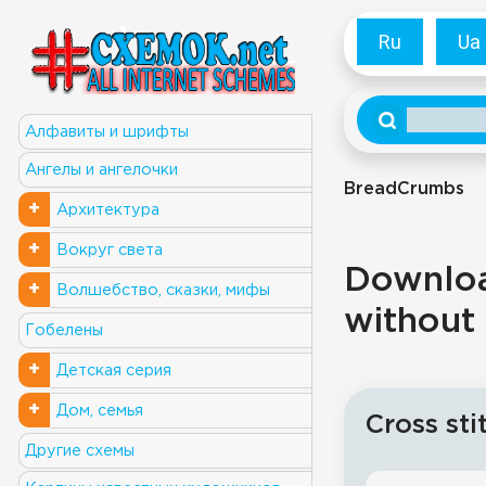
Ru
Ua
Алфавиты и шрифты
Ангелы и ангелочки
BreadCrumbs
+
Архитектура
+
Вокруг света
Download
+
Волшебство, сказки, мифы
without 
Гобелены
+
Детская серия
+
Дом, семья
Cross sti
Другие схемы