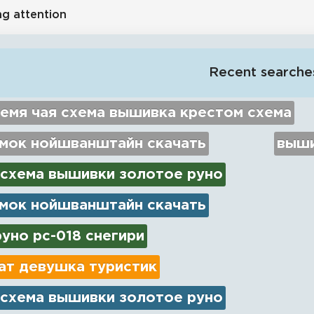
ng attention
Recent searche
емя чая схема вышивка крестом схема
амок нойшванштайн скачать
выши
 схема вышивки золотое руно
амок нойшванштайн скачать
уно рс-018 снегири
ат девушка туристик
 схема вышивки золотое руно