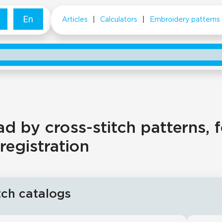
En
Articles
|
Calculators
|
Embroidery patterns
 by cross-stitch patterns, f
registration
tch catalogs