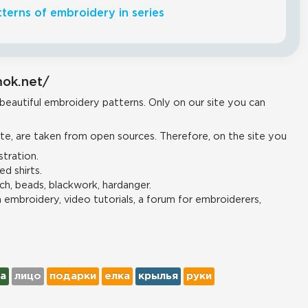
terns of embroidery in series
mok.net/
 beautiful embroidery patterns. Only on our site you can
e, are taken from open sources. Therefore, on the site you
tration.
d shirts.
ch, beads, blackwork, hardanger.
n embroidery, video tutorials, a forum for embroiderers,
а
лицо
подарки
елка
крылья
руки