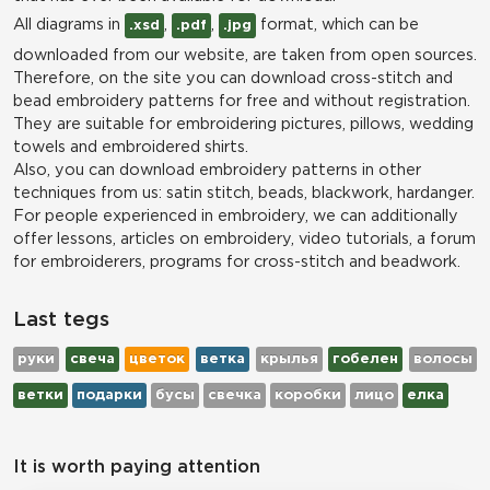
All diagrams in
,
,
format, which can be
.xsd
.pdf
.jpg
downloaded from our website, are taken from open sources.
Therefore, on the site you can download cross-stitch and
bead embroidery patterns for free and without registration.
They are suitable for embroidering pictures, pillows, wedding
towels and embroidered shirts.
Also, you can download embroidery patterns in other
techniques from us: satin stitch, beads, blackwork, hardanger.
For people experienced in embroidery, we can additionally
offer lessons, articles on embroidery, video tutorials, a forum
for embroiderers, programs for cross-stitch and beadwork.
Last tegs
руки
свеча
цветок
ветка
крылья
гобелен
волосы
ветки
подарки
бусы
свечка
коробки
лицо
елка
It is worth paying attention