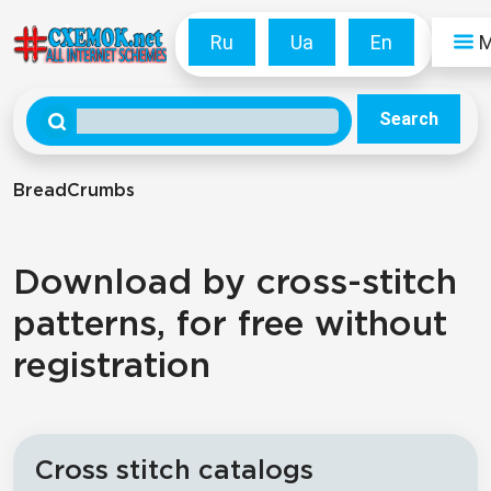
Ru
Ua
En
Search
BreadCrumbs
Download by cross-stitch
patterns, for free without
registration
Cross stitch catalogs