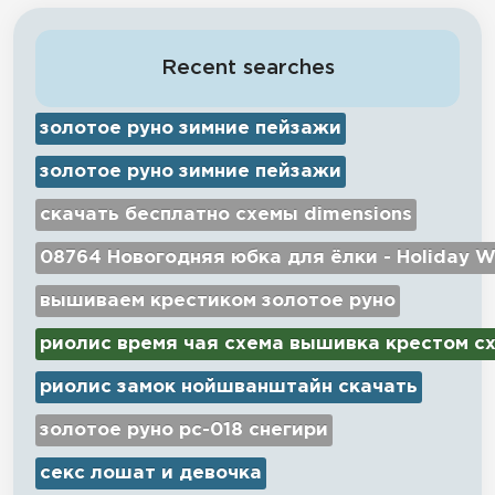
Recent searches
золотое руно зимние пейзажи
золотое руно зимние пейзажи
скачать бесплатно схемы dimensions
08764 Новогодняя юбка для ёлки - Holiday W
вышиваем крестиком золотое руно
риолис время чая схема вышивка крестом с
риолис замок нойшванштайн скачать
золотое руно рс-018 снегири
секс лошат и девочка