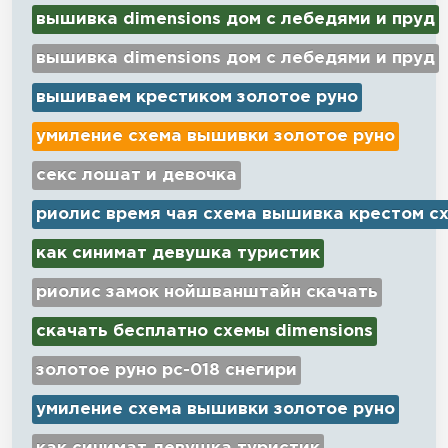
вышивка dimensions дом с лебедями и пруд
вышивка dimensions дом с лебедями и пруд
вышиваем крестиком золотое руно
умиление схема вышивки золотое руно
секс лошат и девочка
риолис время чая схема вышивка крестом с
как синимат девушка туристик
риолис замок нойшванштайн скачать
скачать бесплатно схемы dimensions
золотое руно рс-018 снегири
умиление схема вышивки золотое руно