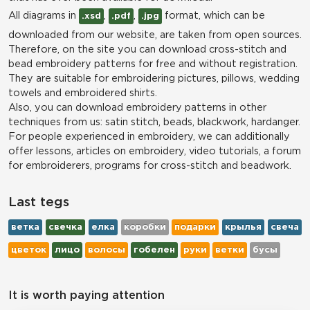
All diagrams in
,
,
format, which can be
.xsd
.pdf
.jpg
downloaded from our website, are taken from open sources.
Therefore, on the site you can download cross-stitch and
bead embroidery patterns for free and without registration.
They are suitable for embroidering pictures, pillows, wedding
towels and embroidered shirts.
Also, you can download embroidery patterns in other
techniques from us: satin stitch, beads, blackwork, hardanger.
For people experienced in embroidery, we can additionally
offer lessons, articles on embroidery, video tutorials, a forum
for embroiderers, programs for cross-stitch and beadwork.
Last tegs
ветка
свечка
елка
коробки
подарки
крылья
свеча
цветок
лицо
волосы
гобелен
руки
ветки
бусы
It is worth paying attention