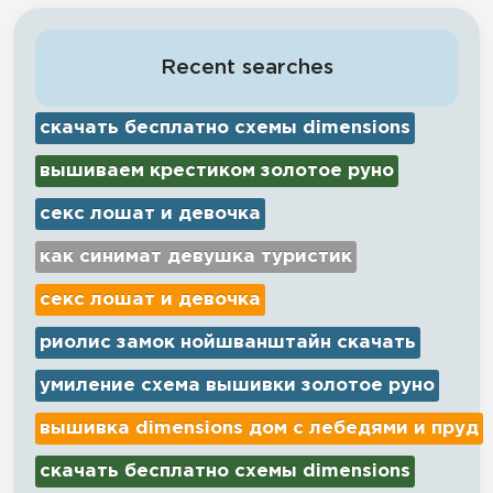
Recent searches
скачать бесплатно схемы dimensions
вышиваем крестиком золотое руно
секс лошат и девочка
как синимат девушка туристик
секс лошат и девочка
риолис замок нойшванштайн скачать
умиление схема вышивки золотое руно
вышивка dimensions дом с лебедями и пруд
скачать бесплатно схемы dimensions