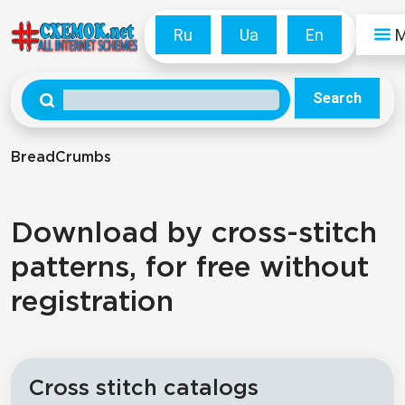
Ru
Ua
En
Search
BreadCrumbs
Download by cross-stitch
patterns, for free without
registration
Cross stitch catalogs