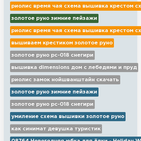
риолис время чая схема вышивка крестом с
золотое руно зимние пейзажи
риолис время чая схема вышивка крестом с
вышиваем крестиком золотое руно
золотое руно рс-018 снегири
вышивка dimensions дом с лебедями и пруд
риолис замок нойшванштайн скачать
золотое руно зимние пейзажи
золотое руно рс-018 снегири
умиление схема вышивки золотое руно
как синимат девушка туристик