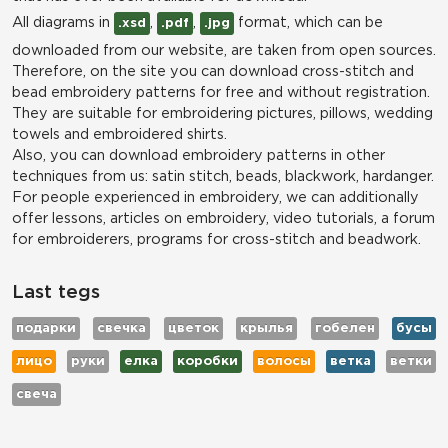
All diagrams in
,
,
format, which can be
.xsd
.pdf
.jpg
downloaded from our website, are taken from open sources.
Therefore, on the site you can download cross-stitch and
bead embroidery patterns for free and without registration.
They are suitable for embroidering pictures, pillows, wedding
towels and embroidered shirts.
Also, you can download embroidery patterns in other
techniques from us: satin stitch, beads, blackwork, hardanger.
For people experienced in embroidery, we can additionally
offer lessons, articles on embroidery, video tutorials, a forum
for embroiderers, programs for cross-stitch and beadwork.
Last tegs
подарки
свечка
цветок
крылья
гобелен
бусы
лицо
руки
елка
коробки
волосы
ветка
ветки
свеча