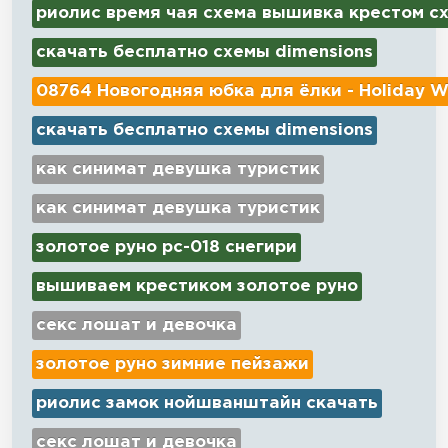
риолис время чая схема вышивка крестом с
скачать бесплатно схемы dimensions
08764 Новогодняя юбка для ёлки - Holiday W
скачать бесплатно схемы dimensions
как синимат девушка туристик
как синимат девушка туристик
золотое руно рс-018 снегири
вышиваем крестиком золотое руно
секс лошат и девочка
золотое руно зимние пейзажи
риолис замок нойшванштайн скачать
секс лошат и девочка