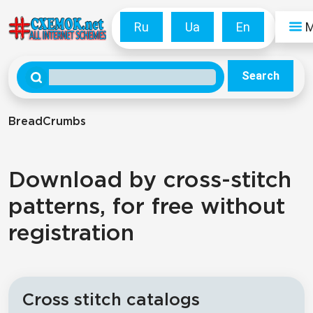
Ru
Ua
En
Search
BreadCrumbs
Download by cross-stitch
patterns, for free without
registration
Cross stitch catalogs