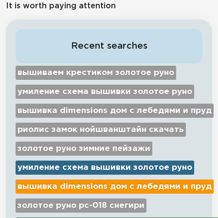
It is worth paying attention
Recent searches
вышиваем крестиком золотое руно
умиление схема вышивки золотое руно
вышивка dimensions дом с лебедями и пруд
риолис замок нойшванштайн скачать
золотое руно зимние пейзажи
умиление схема вышивки золотое руно
вышивка dimensions дом с лебедями и пруд
золотое руно рс-018 снегири