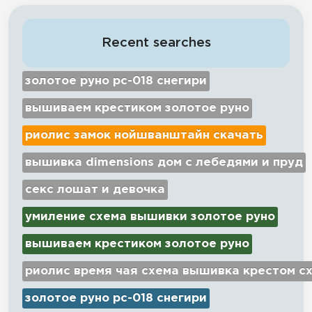
Recent searches
золотое руно рс-018 снегири
вышиваем крестиком золотое руно
риолис замок нойшванштайн скачать
вышивка dimensions дом с лебедями и пруд
секс лошат и девочка
умиление схема вышивки золотое руно
вышиваем крестиком золотое руно
риолис время чая схема вышивка крестом с
золотое руно рс-018 снегири