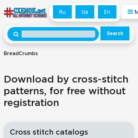
Ru
Ua
En
Search
BreadCrumbs
Download by cross-stitch
patterns, for free without
registration
Cross stitch catalogs