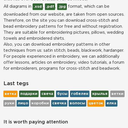
All diagrams in
,
,
format, which can be
.xsd
.pdf
.jpg
downloaded from our website, are taken from open sources.
Therefore, on the site you can download cross-stitch and
bead embroidery patterns for free and without registration.
They are suitable for embroidering pictures, pillows, wedding
towels and embroidered shirts.
Also, you can download embroidery patterns in other
techniques from us: satin stitch, beads, blackwork, hardanger.
For people experienced in embroidery, we can additionally
offer lessons, articles on embroidery, video tutorials, a forum
for embroiderers, programs for cross-stitch and beadwork.
Last tegs
ветка
подарки
свеча
бусы
гобелен
крылья
ветки
руки
лицо
коробки
свечка
волосы
цветок
елка
It is worth paying attention