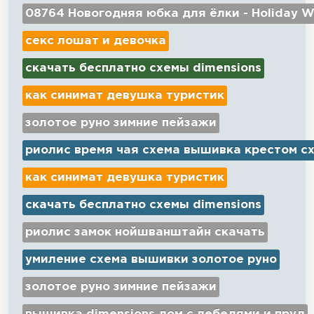
08764 Новогодняя юбка для ёлки - Holiday W
секс лошат и девочка
скачать бесплатно схемы dimensions
как синимат девушка туристик
золотое руно зимние пейзажи
риолис время чая схема вышивка крестом с
как синимат девушка туристик
скачать бесплатно схемы dimensions
риолис замок нойшванштайн скачать
умиление схема вышивки золотое руно
золотое руно зимние пейзажи