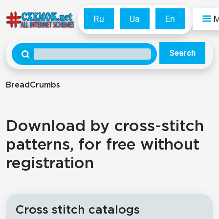
Ru
Ua
En
Search
BreadCrumbs
Download by cross-stitch
patterns, for free without
registration
Cross stitch catalogs