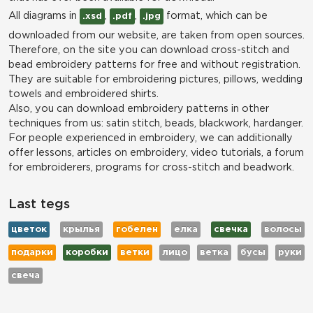
All diagrams in
,
,
format, which can be
.xsd
.pdf
.jpg
downloaded from our website, are taken from open sources.
Therefore, on the site you can download cross-stitch and
bead embroidery patterns for free and without registration.
They are suitable for embroidering pictures, pillows, wedding
towels and embroidered shirts.
Also, you can download embroidery patterns in other
techniques from us: satin stitch, beads, blackwork, hardanger.
For people experienced in embroidery, we can additionally
offer lessons, articles on embroidery, video tutorials, a forum
for embroiderers, programs for cross-stitch and beadwork.
Last tegs
цветок
крылья
гобелен
елка
свечка
волосы
подарки
коробки
ветки
лицо
ветка
бусы
руки
свеча