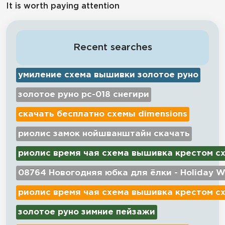
It is worth paying attention
Recent searches
умиление схема вышивки золотое руно
золотое руно рс-018 снегири
скачать бесплатно схемы dimensions
риолис замок нойшванштайн скачать
риолис время чая схема вышивка крестом с
08764 Новогодняя юбка для ёлки - Holiday W
риолис время чая схема вышивка крестом с
золотое руно зимние пейзажи