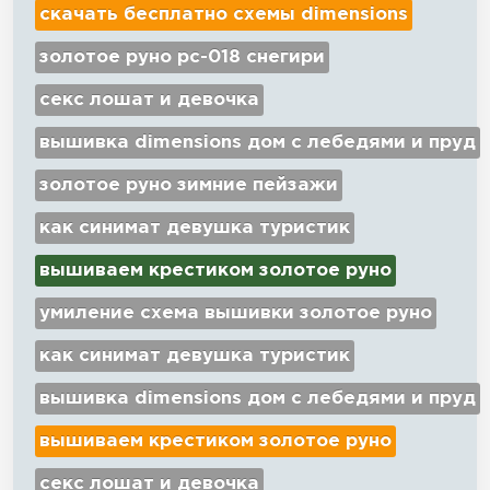
скачать бесплатно схемы dimensions
золотое руно рс-018 снегири
секс лошат и девочка
вышивка dimensions дом с лебедями и пруд
золотое руно зимние пейзажи
как синимат девушка туристик
вышиваем крестиком золотое руно
умиление схема вышивки золотое руно
как синимат девушка туристик
вышивка dimensions дом с лебедями и пруд
вышиваем крестиком золотое руно
секс лошат и девочка