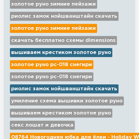
золотое руно зимние пейзажи
риолис замок нойшванштайн скачать
золотое руно зимние пейзажи
скачать бесплатно схемы dimensions
вышиваем крестиком золотое руно
золотое руно рс-018 снегири
золотое руно рс-018 снегири
риолис замок нойшванштайн скачать
умиление схема вышивки золотое руно
вышиваем крестиком золотое руно
секс лошат и девочка
08764 Новогодняя юбка для ёлки - Holiday W