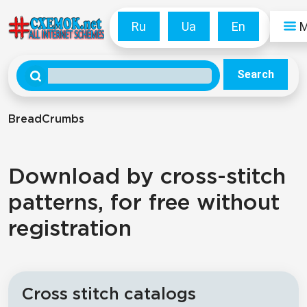
Ru
Ua
En
Search
BreadCrumbs
Download by cross-stitch
patterns, for free without
registration
Cross stitch catalogs