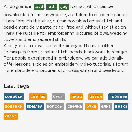
All diagrams in
,
,
format, which can be
.xsd
.pdf
.jpg
downloaded from our website, are taken from open sources.
Therefore, on the site you can download cross-stitch and
bead embroidery patterns for free and without registration.
They are suitable for embroidering pictures, pillows, wedding
towels and embroidered shirts.
Also, you can download embroidery patterns in other
techniques from us: satin stitch, beads, blackwork, hardanger.
For people experienced in embroidery, we can additionally
offer lessons, articles on embroidery, video tutorials, a forum
for embroiderers, programs for cross-stitch and beadwork.
Last tegs
коробки
цветок
бусы
лицо
ветки
гобелен
подарки
крылья
волосы
свечка
руки
елка
ветка
свеча